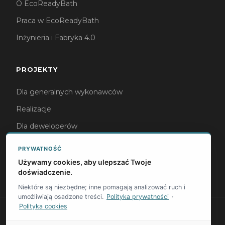
O EcoReadyBath
Praca w EcoReadyBath
Inżynieria i Fabryka 4.0
PROJEKTY
Dla generalnych wykonawców
Realizacje
Dla deweloperów
Dla architektów
PRYWATNOŚĆ
Dla operatorów hotelowych
Używamy cookies, aby ulepszać Twoje
doświadczenie.
Niektóre są niezbędne; inne pomagają analizować ruch i
umożliwiają osadzone treści.
Polityka prywatności
·
Polityka cookies
© 2026 EcoReadyBath · Procyon Construction S.A.
·
Privacy Policy
·
Cookies Policy
·
Terms & Conditions
·