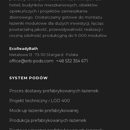
hoteli, budynków mieszkaniowych, obiektów
opiekuńczych i projektów zamieszkania
zbiorowego. Dostarczamy gotowe do montażu
łazienki modułowe dla dużych inwestycji, łącząc
powtarzalną jakość, przewidywalność realizacji i
roczną zdolność produkcyjną do 9 000 modułów.
EcoReadyBath
Metalowa 13 · 73-110 Stargard · Polska
office@erb-pods.com
+48 532 354 671
·
SYSTEM PODÓW
Proces dostawy prefabrykowanych łazienek
Projekt techniczny i LOD 400
Mock-up łazienki prefabrykowanej
Produkcja prefabrykowanych łazienek