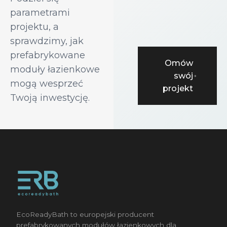
parametrami
projektu, a
sprawdzimy, jak
prefabrykowane
Omów
moduły łazienkowe
swój
mogą wesprzeć
projekt
Twoją inwestycję.
EcoReadyBath to europejski producent
prefabrykowanych modułów łazienkowych dla