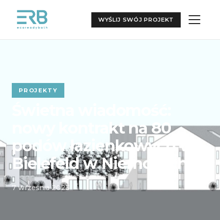
WYŚLIJ SWÓJ PROJEKT
PROJEKTY
Świetna wiadomość:
nowy kontrakt na 80
podów łazienkowych w
Bielefeld w Niemczech!
7 września 2023